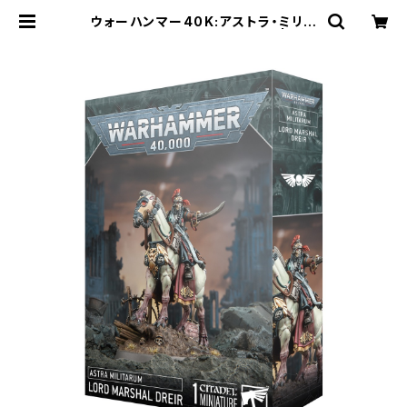
ウォーハンマー40K:アストラ・ミリタ
ルム:クリーグ・総軍将ドライア | Cra
ft Labo（クラフトラボ）ウォーハンマ
ー中心のミニチュアゲームショップ