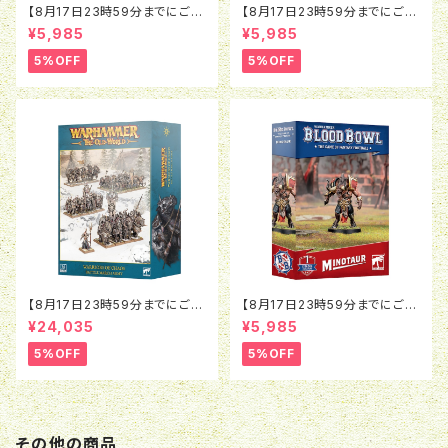
【8月17日23時59分までにご予
【8月17日23時59分までにご予
約で5％OFF】ブラッドボウル：ラ
約で5％OFF】ブラッドボウル：モ
¥5,985
¥5,985
ットオウガ
ルグ＝ンソルグ
5%OFF
5%OFF
【8月17日23時59分までにご予
【8月17日23時59分までにご予
約で5％OFF】オールドワール
約で5％OFF】ブラッドボウル：ミ
¥24,035
¥5,985
ド：ウォリアー・オヴ・ケイオス：バ
ノタウロス
トルマーチアーミー
5%OFF
5%OFF
その他の商品