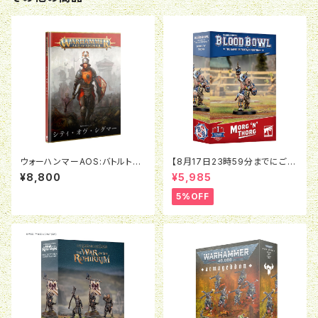
ウォーハンマーAOS:バトルトー
【8月17日23時59分までにご予
ム：シティ・オヴ・シグマー（日本
約で5％OFF】ブラッドボウル：モ
¥8,800
¥5,985
語版）
ルグ＝ンソルグ
5%OFF