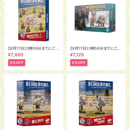
【8月17日23時59分までにご予
【8月17日23時59分までにご予
約で5％OFF】ブラッドボウル：セ
約で5％OFF】オールドワール
¥7,885
¥7,125
ヴンズピッチ（2026）
ド：ウォリアー・オヴ・ケイオス：チ
ャンピオン・オヴ・ケイオス
5%OFF
5%OFF