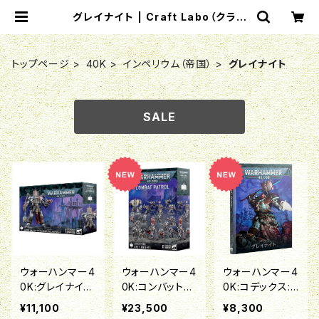
グレイナイト | Craft Labo（クラフ
トラボ）ウォーハンマー中心のミニチ
ュアゲームショップ
トップページ
40K
インペリウム（帝国）
グレイナイト
SALE
ウォーハンマー4
ウォーハンマー4
ウォーハンマー4
0K:グレイナイト:
0K:コンバットパ
0K:コデックス:
グランドマスター
トロール:グレイ
グレイナイト(日
¥11,100
¥23,500
¥8,300
(ネメシス・ドレッ
ナイト
本語版)