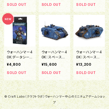
ドナイト装備)
SOLD OUT
SOLD OUT
SOLD OUT
ウォーハンマー4
ウォーハンマー4
ウォーハンマー4
0K:データシート
0K：スペースマ
0K：スペースマ
カード:グレイナ
リーン：ランドレ
リーン：ランドレ
¥4,800
¥15,600
¥13,200
イト(日本語版)
イダー・クルセイ
イダー
ダー/リディーマ
SOLD OUT
SOLD OUT
SOLD OUT
ー
© Craft Labo（クラフトラボ）ウォーハンマー中心のミニチュアゲームショッ
プ