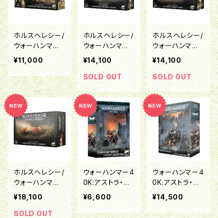
ホルスヘレシー/
ホルスヘレシー/
ホルスヘレシー/
ウォーハンマー4
ウォーハンマー4
ウォーハンマー4
0K:レギオ・カス
0K:レギオ・カス
0K:レギオ・カス
¥11,000
¥14,100
¥14,100
トーデス：カスト
トーデス：カラデ
トーデス：カラデ
ーディアン・ドレ
ィウス・グラヴタ
ィウス・グラヴタ
SOLD OUT
SOLD OUT
ッドノート
ンク・アナイアレ
ンク
ーター
ホルスヘレシー/
ウォーハンマー4
ウォーハンマー4
ウォーハンマー4
0K:アストラ・ミ
0K:アストラ・ミ
0K:レギオ・カス
リタルム：政治将
リタルム：政治将
¥18,100
¥6,600
¥14,500
トーデス：コルヌ
校ヤーリック
校グレイヴス
ス・グラヴキャリ
SOLD OUT