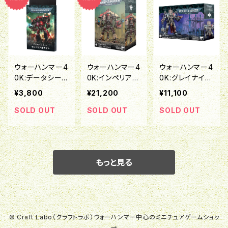
ウォーハンマー4
ウォーハンマー4
ウォーハンマー4
0K:データシー
0K:インペリアル
0K:グレイナイト:
ト・カード:インペ
ナイト:ナイト・ク
グランドマスター
¥3,800
¥21,200
¥11,100
リアルナイト(日
エスター
(ネメシス・ドレッ
本語版)
ドナイト装備)
SOLD OUT
SOLD OUT
SOLD OUT
もっと見る
© Craft Labo（クラフトラボ）ウォーハンマー中心のミニチュアゲームショッ