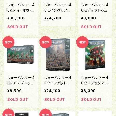
ウォーハンマー4
ウォーハンマー4
ウォーハンマー4
0K:アイ・オヴ・
0K:インペリアル
0K:アデプトゥ
テラー・バタリオ
ナイト：デストリ
ス・メカニカス：
¥30,500
¥24,700
¥9,000
ン：インペリアル
エ
ツリア・グールド
ナイト
SOLD OUT
SOLD OUT
ウォーハンマー4
ウォーハンマー4
ウォーハンマー4
0K:アデプトゥ
0K:コンバットパ
0K:コデックス:
ス・メカニカス：
トロール:デスコ
インペリアルナイ
¥8,500
¥24,100
¥8,300
ハスタリウス
ーア・オヴ・クリ
ト(日本語版)
ーグ
SOLD OUT
SOLD OUT
SOLD OUT