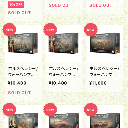
5%OFF
ドキャプテン
SOLD OUT
SOLD OUT
SOLD OUT
ホルスヘレシー/
ホルスヘレシー/
ホルスヘレシー/
ウォーハンマー4
ウォーハンマー4
ウォーハンマー4
0K:レギオ・カス
0K:レギオ・カス
0K:レギオ・カス
¥10,400
¥10,400
¥11,600
トーデス：カスト
トーデス：センチ
トーデス：ヴェナ
ーディアン・ガー
ネル・ガード・ソ
タリ・ソダリティ
SOLD OUT
ド・ソダリティ
ダリティ