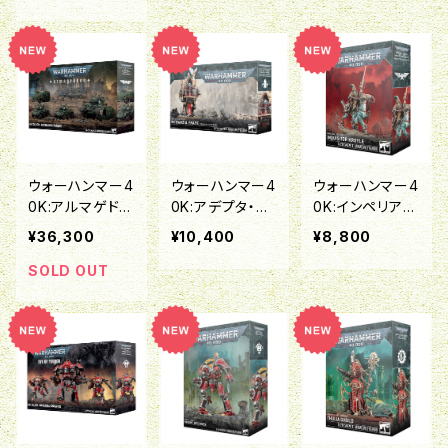
ア
ウォーハンマー4
ウォーハンマー4
ウォーハンマー4
0K:アルマゲド
0K:アデプタ・ソ
0K:インペリア
ン・バタリオン：
ロリタス：上級教
ル・エージェン
¥36,300
¥10,400
¥8,800
アストラ・ミリタ
義修道女イント
ト：異端審問官
ルム
ランジア・フレイ
クロイル
SOLD OUT