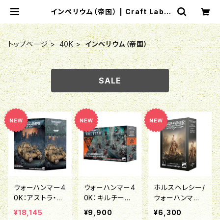
インペリウム（帝国） | Craft Labo
（クラフトラボ）ウォーハンマー中心の
ミニチュアゲームショップ
トップページ
40K
インペリウム（帝国）
SALE
ウォーハンマー4
ウォーハンマー4
ホルスヘレシー/
0K：アストラ・ミ
0K：キルチーム：
ウォーハンマー4
リタルム：ベイン
セレスティアン・
0K:レギオ・カス
¥18,145
¥9,900
¥6,300
ブレイド
インシディアント
トーデス：シール