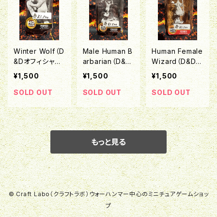
Winter Wolf（D
Male Human B
Human Female
&Dオフィシャル
arbarian（D&D
Wizard（D&Dオ
ミニチュア「Nol
オフィシャルミニ
フィシャルミニチ
¥1,500
¥1,500
¥1,500
zur's Marvelo
チュア「Nolzu
ュア「Nolzur's
us Unpainted
r's Marvelous
Marvelous Un
SOLD OUT
SOLD OUT
SOLD OUT
Miniatures」シ
Unpainted Min
painted Miniat
リーズ）
iatures」シリー
ures」シリーズ）
ズ）
もっと見る
© Craft Labo（クラフトラボ）ウォーハンマー中心のミニチュアゲームショッ
プ