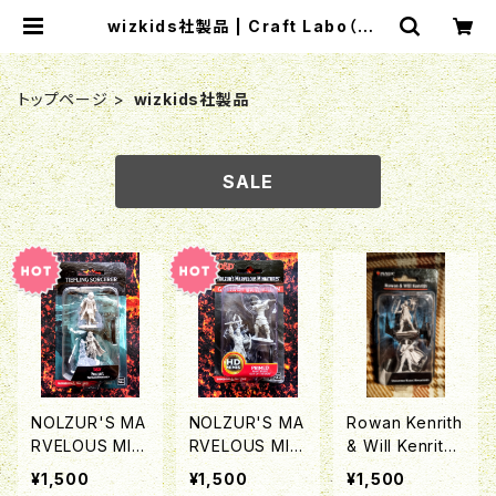
wizkids社製品 | Craft Labo（クラ
フトラボ）ウォーハンマー中心のミニ
チュアゲームショップ
トップページ
wizkids社製品
SALE
NOLZUR'S MA
NOLZUR'S MA
Rowan Kenrith
RVELOUS MINI
RVELOUS MINI
& Will Kenrith
ATURES：Fema
ATURES：Fema
（MTGオフィシャ
¥1,500
¥1,500
¥1,500
le Tiefling Sor
le Goliath Bar
ルミニチュア「D