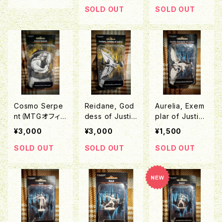
cerer
barian
eep Cuts Mini
SOLD OUT
SOLD OUT
ature」シリー
ズ）
Cosmo Serpe
Reidane, God
Aurelia, Exem
nt（MTGオフィ
dess of Justic
plar of Justice
シャルミニチュア
e（MTGオフィシ
(Angel)（MTG
¥3,000
¥3,000
¥1,500
「Deep Cuts Mi
ャルミニチュア
オフィシャルミニ
niature」シリー
「Deep Cuts Mi
チュア「Deep C
SOLD OUT
SOLD OUT
SOLD OUT
ズ）
niature」シリー
uts Miniature」
ズ）
シリーズ）