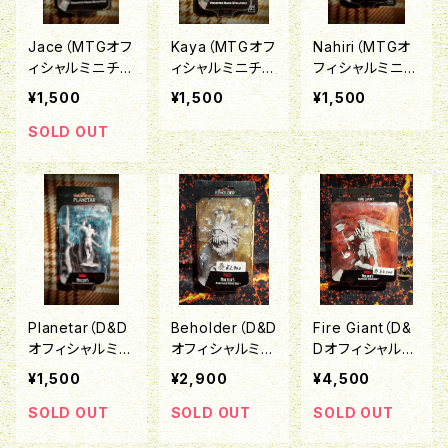
Jace（MTGオフ
Kaya（MTGオフ
Nahiri（MTGオ
ィシャルミニチュ
ィシャルミニチュ
フィシャルミニチ
ア「Deep Cuts
ア「Deep Cuts
ュア「Deep Cut
¥1,500
¥1,500
¥1,500
Miniature」シリ
Miniature」シリ
s Miniature」シ
ーズ）
ーズ）
リーズ）
SOLD OUT
Planetar（D&D
Beholder（D&D
Fire Giant（D&
オフィシャルミニ
オフィシャルミニ
Dオフィシャルミ
チュア「Nolzu
チュア「Nolzu
ニチュア「Nolzu
¥1,500
¥2,900
¥4,500
r's Marvelous
r's Marvelous
r's Marvelous
Unpainted Min
Unpainted Min
Unpainted Min
SOLD OUT
SOLD OUT
SOLD OUT
iatures」シリー
iatures」シリー
iatures」シリー