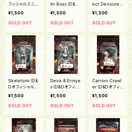
フィシャルミニチ
lin Boss（D&D
ect Devourers
ュア「Nolzur's
オフィシャルミニ
（D&Dオフィシャ
¥1,500
¥1,500
¥1,500
Marvelous Un
チュア「Nolzu
ルミニチュア「N
painted Miniat
r's Marvelous
olzur's Marvel
SOLD OUT
SOLD OUT
SOLD OUT
ures」シリーズ）
Unpainted Min
ous Unpainted
iatures」シリー
Miniatures」シ
ズ）
リーズ）
Skeletons（D&
Deva & Erinye
Carrion Crawl
Dオフィシャルミ
s（D&Dオフィシ
er（D&Dオフィ
ニチュア「Nolzu
ャルミニチュア
シャルミニチュア
¥1,500
¥1,500
¥1,500
r's Marvelous
「Nolzur's Mar
「Nolzur's Mar
Unpainted Min
velous Unpain
velous Unpain
SOLD OUT
SOLD OUT
SOLD OUT
iatures」シリー
ted Miniature
ted Miniature
ズ）
s」シリーズ）
s」シリーズ）