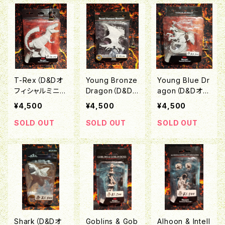
ズ）
ズ）
ズ）
T-Rex（D&Dオ
Young Bronze
Young Blue Dr
フィシャルミニチ
Dragon（D&D
agon（D&Dオフ
ュア「Nolzur's
オフィシャルミニ
ィシャルミニチュ
¥4,500
¥4,500
¥4,500
Marvelous Un
チュア「Nolzu
ア「Nolzur's M
painted Miniat
r's Marvelous
arvelous Unpa
SOLD OUT
SOLD OUT
SOLD OUT
ures」シリーズ）
Unpainted Min
inted Miniatur
iatures」シリー
es」シリーズ）
ズ）
Shark（D&Dオ
Goblins & Gob
Alhoon & Intell