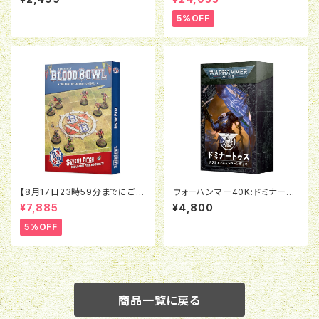
ド：グランド・キャセイ：バトルマ
ーチアーミー
5%OFF
【8月17日23時59分までにご予
ウォーハンマー40K:ドミナート
約で5％OFF】ブラッドボウル：セ
ゥス・アルマゲドン（日本語版）
¥7,885
¥4,800
ヴンズピッチ（2026）
5%OFF
商品一覧に戻る