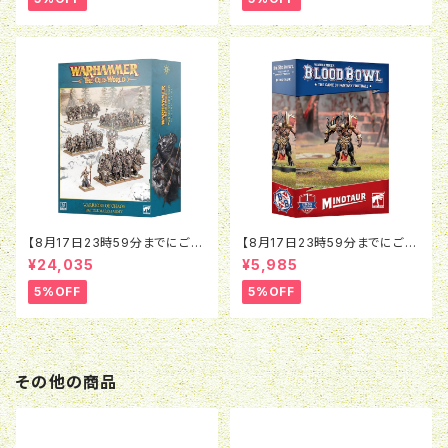
【8月17日23時59分までにご予
【8月17日23時59分までにご予
約で5％OFF】オールドワール
約で5％OFF】ブラッドボウル：ミ
¥24,035
¥5,985
ド：ウォリアー・オヴ・ケイオス：バ
ノタウロス
トルマーチアーミー
5%OFF
5%OFF
その他の商品