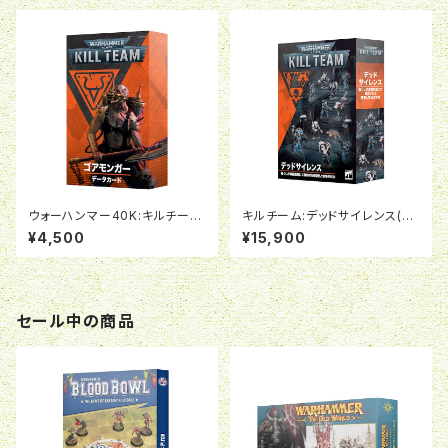
ウォーハンマー40K:キルチー
キルチーム:デッドサイレンス(日
ム・データカード:ゴアモンガー
本語版)
¥4,500
¥15,900
(日本語版)
セール中の商品