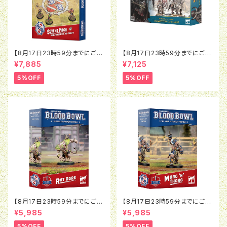
【8月17日23時59分までにご予
【8月17日23時59分までにご予
約で5％OFF】ブラッドボウル：セ
約で5％OFF】オールドワール
¥7,885
¥7,125
ヴンズピッチ（2026）
ド：ウォリアー・オヴ・ケイオス：チ
ャンピオン・オヴ・ケイオス
5%OFF
5%OFF
【8月17日23時59分までにご予
【8月17日23時59分までにご予
約で5％OFF】ブラッドボウル：ラ
約で5％OFF】ブラッドボウル：モ
¥5,985
¥5,985
ットオウガ
ルグ＝ンソルグ
5%OFF
5%OFF