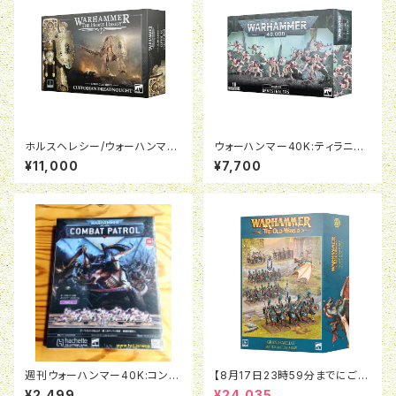
ホルスヘレシー/ウォーハンマー
ウォーハンマー40K:ティラニッ
40K:レギオ・カストーデス：カス
ド:ジーンスティーラー
¥11,000
¥7,700
トーディアン・ドレッドノート
週刊ウォーハンマー40K:コンバ
【8月17日23時59分までにご予
ットパトロール08号
約で5％OFF】オールドワール
¥2,499
¥24,035