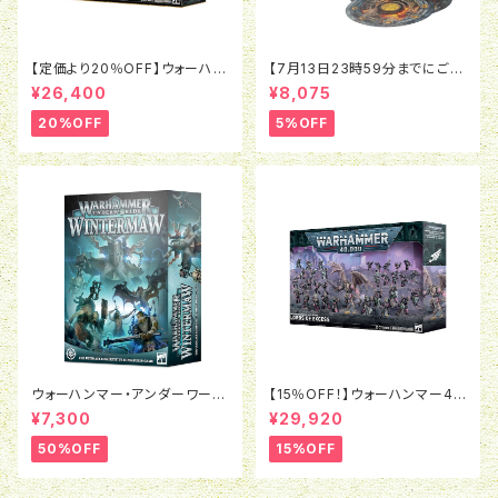
【定価より20％OFF】ウォーハン
【7月13日23時59分までにご予
マーAOS:バトルフォース：オシア
約で5％OFF】ウォーハンマーA
¥26,400
¥8,075
ーク・ボーンリーパー：ナル・ミリ
OS：ジェネラルズ・ハンドブック
アッドの密集陣
（日本語版）
20%OFF
5%OFF
ウォーハンマー・アンダーワール
【15％OFF！】ウォーハンマー40
ド:ウィンターモウ（日本語版）
K:エンペラーズ・チルドレン・バ
¥7,300
¥29,920
トルフォース：悦楽の支配者たち
50%OFF
15%OFF