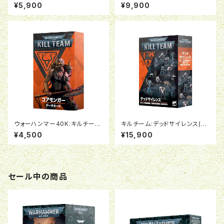
ム：ネメシス 特務兵（日本語
ム：セレスティアン・インシディア
¥5,900
¥9,900
版）
ント
ウォーハンマー40K:キルチー
キルチーム:デッドサイレンス(日
ム・データカード:ゴアモンガー
本語版)
¥4,500
¥15,900
(日本語版)
セール中の商品