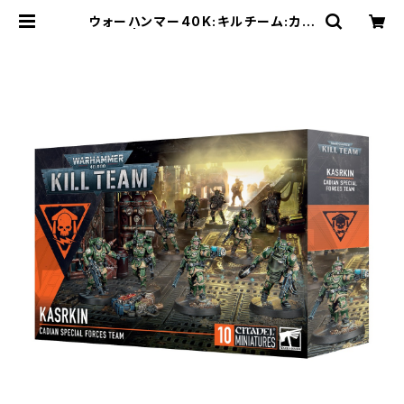
ウォーハンマー40K:キルチーム:カサ
ーキン | Craft Labo（クラフトラボ）
ウォーハンマー中心のミニチュアゲー
ムショップ