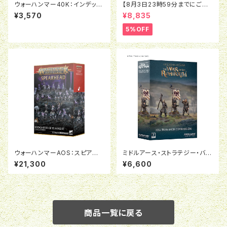
ウォーハンマー40K：インデック
【8月3日23時59分までにご予
スカード:ケイオス・ディーモン
約で5％OFF】ウォーハンマー4
¥3,570
¥8,835
（日本語版）
0K：タウ・エンパイア：クルート・
ファーストーカー
5%OFF
ウォーハンマーAOS：スピアヘッ
ミドルアース・ストラテジー・バト
ド：エピキュリアン・レヴェラー
ルゲーム：HILL TRIBESMEN
¥21,300
¥6,600
COMMANDERS
商品一覧に戻る