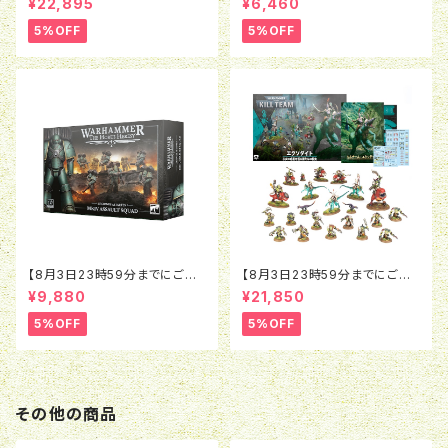
¥22,895
¥6,460
0K：コンバットパトロール：バト
レギオネス・アスタルテス：コン
ルゾーン
ビウェポン＆ショットガン アップ
5%OFF
5%OFF
グレード
【8月3日23時59分までにご予
【8月3日23時59分までにご予
約で5％OFF】ホルスヘレシー：
約で5％OFF】ウォーハンマー4
¥9,880
¥21,850
レギオネス・アスタルテス：MkIV
0K：キルチーム：エクソダイト
アサルト・スカッド
（日本語版）
5%OFF
5%OFF
その他の商品