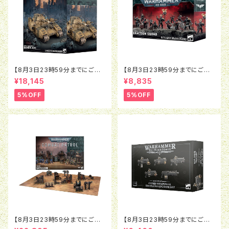
【8月3日23時59分までにご予
【8月3日23時59分までにご予
約で5％OFF】ウォーハンマー4
約で5％OFF】ウォーハンマー4
¥18,145
¥8,835
0K：アストラ・ミリタルム：ベイン
0K：インペリアル・エージェン
ブレイド
ト：エグザクション・スカッド
5%OFF
5%OFF
【8月3日23時59分までにご予
【8月3日23時59分までにご予
約で5％OFF】ウォーハンマー4
約で5％OFF】ホルスヘレシー：