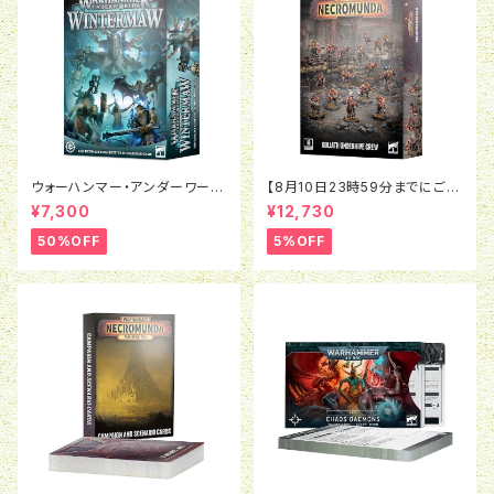
ウォーハンマー・アンダーワール
【8月10日23時59分までにご予
ド:ウィンターモウ（日本語版）
約で5％OFF】ネクロムンダ：ゴ
¥7,300
¥12,730
ライアス アンダーハイヴ・クルー
50%OFF
5%OFF