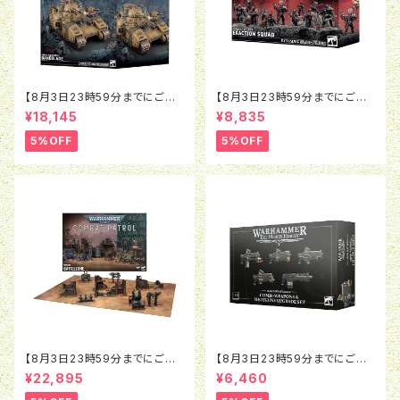
【8月3日23時59分までにご予
【8月3日23時59分までにご予
約で5％OFF】ウォーハンマー4
約で5％OFF】ウォーハンマー4
¥18,145
¥8,835
0K：アストラ・ミリタルム：ベイン
0K：インペリアル・エージェン
ブレイド
ト：エグザクション・スカッド
5%OFF
5%OFF
【8月3日23時59分までにご予
【8月3日23時59分までにご予
約で5％OFF】ウォーハンマー4
約で5％OFF】ホルスヘレシー：
¥22,895
¥6,460
0K：コンバットパトロール：バト
レギオネス・アスタルテス：コン
ルゾーン
ビウェポン＆ショットガン アップ