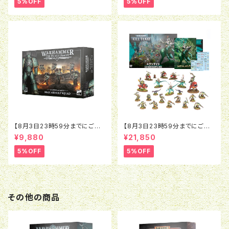
5%OFF
5%OFF
グレード
【8月3日23時59分までにご予
【8月3日23時59分までにご予
約で5％OFF】ホルスヘレシー：
約で5％OFF】ウォーハンマー4
¥9,880
¥21,850
レギオネス・アスタルテス：MkIV
0K：キルチーム：エクソダイト
アサルト・スカッド
（日本語版）
5%OFF
5%OFF
その他の商品