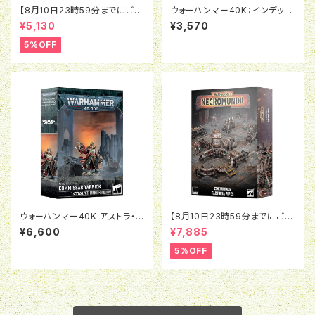
【8月10日23時59分までにご予
ウォーハンマー40K：インデック
約で5％OFF】ネクロムンダ： キ
スカード:ケイオス・ディーモン
¥5,130
¥3,570
ャンペーン＆シナリオカード（英
（日本語版）
語版）
5%OFF
ウォーハンマー40K:アストラ・ミ
【8月10日23時59分までにご予
リタルム：政治将校ヤーリック
約で5％OFF】ネクロムンダ： ゾ
¥6,600
¥7,885
ーン・モータリス：ファクトリア・
パイプ
5%OFF