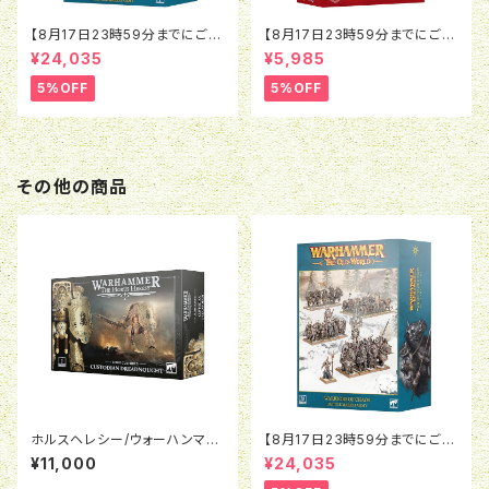
【8月17日23時59分までにご予
【8月17日23時59分までにご予
約で5％OFF】オールドワール
約で5％OFF】ブラッドボウル：ミ
¥24,035
¥5,985
ド：ウォリアー・オヴ・ケイオス：バ
ノタウロス
トルマーチアーミー
5%OFF
5%OFF
その他の商品
ホルスヘレシー/ウォーハンマー
【8月17日23時59分までにご予
40K:レギオ・カストーデス：カス
約で5％OFF】オールドワール
¥11,000
¥24,035
トーディアン・ドレッドノート
ド：ウォリアー・オヴ・ケイオス：バ
トルマーチアーミー