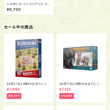
レギオンズ・インペリアリス：マル
カドール・インフェルヌス＆ヴァ
¥6,700
ルドール・タンクデストロイヤー
セール中の商品
【8月17日23時59分までにご予
【8月17日23時59分までにご予
約で5％OFF】ブラッドボウル：セ
約で5％OFF】オールドワール
¥7,885
¥7,125
ヴンズピッチ（2026）
ド：ウォリアー・オヴ・ケイオス：チ
ャンピオン・オヴ・ケイオス
5%OFF
5%OFF