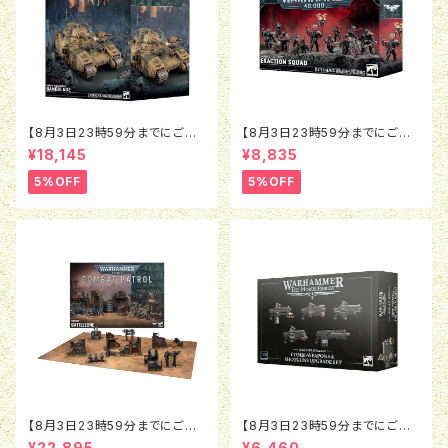
【8月3日23時59分までにご予
【8月3日23時59分までにご予
約で5％OFF】ウォーハンマー4
約で5％OFF】ウォーハンマー4
¥18,145
¥8,835
0K：アストラ・ミリタルム：ベイン
0K：インペリアル・エージェン
ブレイド
ト：エグザクション・スカッド
5%OFF
5%OFF
【8月3日23時59分までにご予
【8月3日23時59分までにご予
約で5％OFF】ウォーハンマー4
約で5％OFF】ホルスヘレシー：
¥22,895
¥6,460