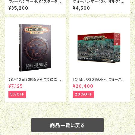
ウォーハンマー40K：スターター
ウォーハンマー40K：オルク：ボ
セット（日本語版）
ゥイ＆ペイント
¥35,200
¥4,500
【8月10日23時59分までにご予
【定価より20％OFF】ウォーハン
約で5％OFF】ネクロムンダ ス
マーAOS:バトルフォース：オシア
¥7,125
¥26,400
カーミッシュ：コアルール（英語
ーク・ボーンリーパー：ナル・ミリ
版）
アッドの密集陣
5%OFF
20%OFF
商品一覧に戻る