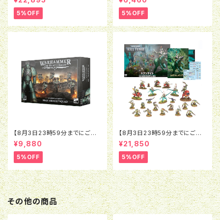
0K：コンバットパトロール：バト
レギオネス・アスタルテス：コン
ルゾーン
ビウェポン＆ショットガン アップ
5%OFF
5%OFF
グレード
【8月3日23時59分までにご予
【8月3日23時59分までにご予
約で5％OFF】ホルスヘレシー：
約で5％OFF】ウォーハンマー4
¥9,880
¥21,850
レギオネス・アスタルテス：MkIV
0K：キルチーム：エクソダイト
アサルト・スカッド
（日本語版）
5%OFF
5%OFF
その他の商品