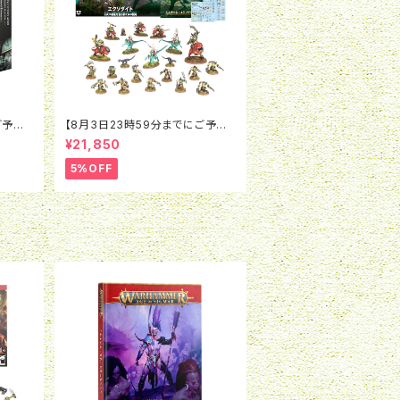
ご予約
【8月3日23時59分までにご予約
：レギ
で5％OFF】ウォーハンマー40K：
¥21,850
 アサル
キルチーム：エクソダイト（日本語
版）
5%OFF