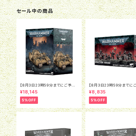
セール中の商品
【8月3日23時59分までにご予約
【8月3日23時59分までに
で5％OFF】ウォーハンマー40K：
で5％OFF】ウォーハンマー4
¥18,145
¥8,835
アストラ・ミリタルム：ベインブレイ
インペリアル・エージェント
ド
ザクション・スカッド
5%OFF
5%OFF