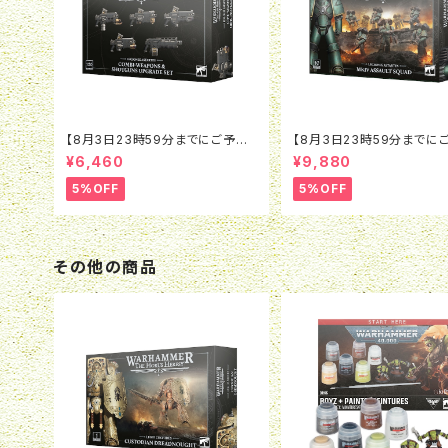
【8月3日23時59分までにご予約
【8月3日23時59分までに
で5％OFF】ホルスヘレシー：レギ
で5％OFF】ホルスヘレシー
¥6,460
¥9,880
オネス・アスタルテス：コンビウェポ
オネス・アスタルテス：MkIV
ン＆ショットガン アップグレード
ト・スカッド
5%OFF
5%OFF
その他の商品