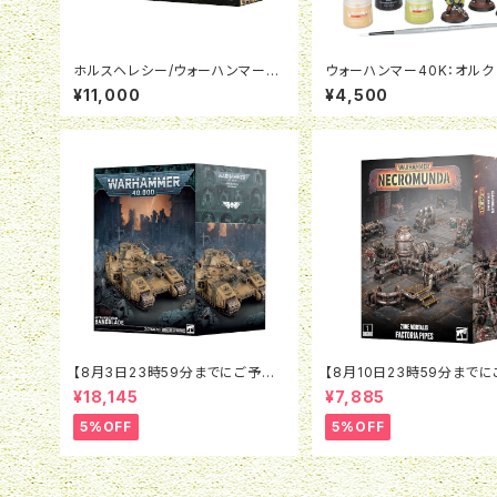
ホルスヘレシー/ウォーハンマー4
ウォーハンマー40K：オルク
0K:レギオ・カストーデス：カストー
イ＆ペイント
¥11,000
¥4,500
ディアン・ドレッドノート
【8月3日23時59分までにご予約
【8月10日23時59分まで
で5％OFF】ウォーハンマー40K：
で5％OFF】ネクロムンダ： 
¥18,145
¥7,885
アストラ・ミリタルム：ベインブレイ
ン・モータリス：ファクトリア
ド
プ
5%OFF
5%OFF