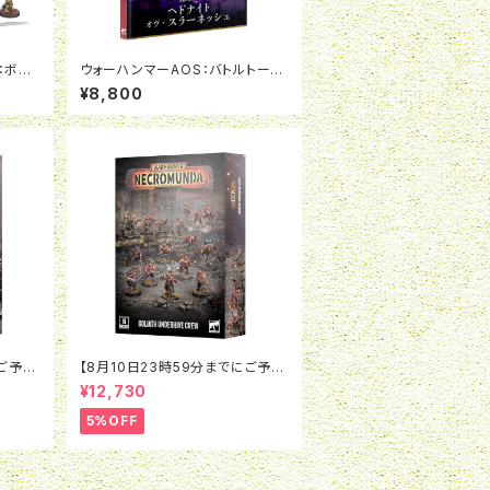
：ボゥ
ウォーハンマーAOS：バトルトー
ム：ヘドナイト・オヴ・スラーネッシ
¥8,800
ュ
にご予約
【8月10日23時59分までにご予約
ゾー
で5％OFF】ネクロムンダ：ゴライ
¥12,730
・パイ
アス アンダーハイヴ・クルー
5%OFF