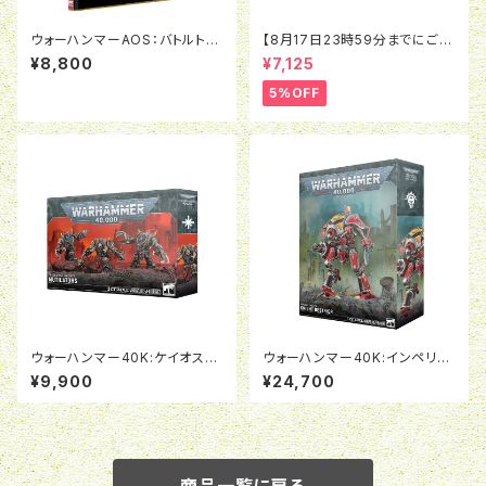
ウォーハンマーAOS：バトルトー
【8月17日23時59分までにご予
ム：ヘドナイト・オヴ・スラーネッ
約で5％OFF】オールドワール
¥8,800
¥7,125
シュ
ド：ウォリアー・オヴ・ケイオス：チ
ャンピオン・オヴ・ケイオス
5%OFF
ウォーハンマー40K:ケイオス・
ウォーハンマー40K:インペリア
スペースマリーン：ミューティレ
ルナイト：デストリエ
¥9,900
¥24,700
イター