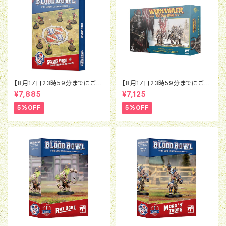
【8月17日23時59分までにご予
【8月17日23時59分までにご予
約で5％OFF】ブラッドボウル：セ
約で5％OFF】オールドワール
¥7,885
¥7,125
ヴンズピッチ（2026）
ド：ウォリアー・オヴ・ケイオス：チ
ャンピオン・オヴ・ケイオス
5%OFF
5%OFF