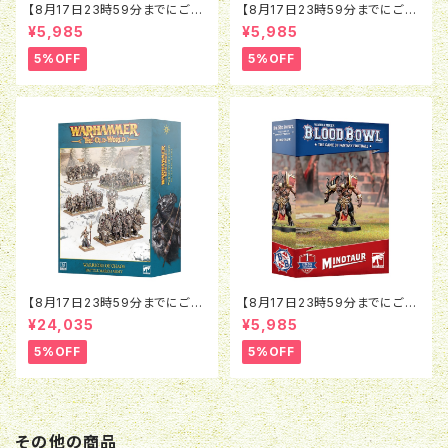
【8月17日23時59分までにご予
【8月17日23時59分までにご予
約で5％OFF】ブラッドボウル：ラ
約で5％OFF】ブラッドボウル：モ
¥5,985
¥5,985
ットオウガ
ルグ＝ンソルグ
5%OFF
5%OFF
【8月17日23時59分までにご予
【8月17日23時59分までにご予
約で5％OFF】オールドワール
約で5％OFF】ブラッドボウル：ミ
¥24,035
¥5,985
ド：ウォリアー・オヴ・ケイオス：バ
ノタウロス
トルマーチアーミー
5%OFF
5%OFF
その他の商品