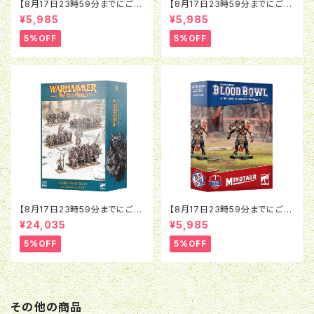
【8月17日23時59分までにご予
【8月17日23時59分までにご予
約で5％OFF】ブラッドボウル：ラ
約で5％OFF】ブラッドボウル：モ
¥5,985
¥5,985
ットオウガ
ルグ＝ンソルグ
5%OFF
5%OFF
【8月17日23時59分までにご予
【8月17日23時59分までにご予
約で5％OFF】オールドワール
約で5％OFF】ブラッドボウル：ミ
¥24,035
¥5,985
ド：ウォリアー・オヴ・ケイオス：バ
ノタウロス
トルマーチアーミー
5%OFF
5%OFF
その他の商品