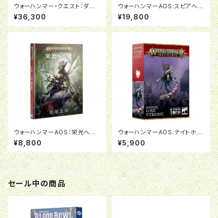
ウォーハンマー・クエスト：ダー
ウォーハンマーAOS:スピアヘッ
クウォーター（日本語版）
ド:ナイトホーント:呪われし咎者
¥36,300
¥19,800
の群れ
ウォーハンマーAOS：栄光への
ウォーハンマーAOS:ナイトホー
道：腐地叢林（日本語版）
ント:ロード・ヴィトリオリック
¥8,800
¥5,900
セール中の商品