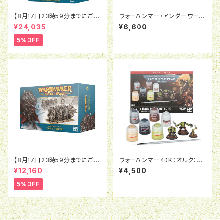
【8月17日23時59分までにご予
ウォーハンマー・アンダーワール
約で5％OFF】オールドワール
ド：スリエールの軽風隊
¥24,035
¥6,600
ド：ウォリアー・オヴ・ケイオス：バ
トルマーチアーミー
5%OFF
【8月17日23時59分までにご予
ウォーハンマー40K：オルク：ボ
約で5％OFF】オールドワール
ゥイ＆ペイント
¥12,160
¥4,500
ド：ウォリアー・オヴ・ケイオス：ケ
イオスナイト
5%OFF