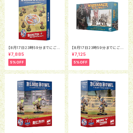
【8月17日23時59分までにご予
【8月17日23時59分までにご予
約で5％OFF】ブラッドボウル：セ
約で5％OFF】オールドワール
¥7,885
¥7,125
ヴンズピッチ（2026）
ド：ウォリアー・オヴ・ケイオス：チ
ャンピオン・オヴ・ケイオス
5%OFF
5%OFF