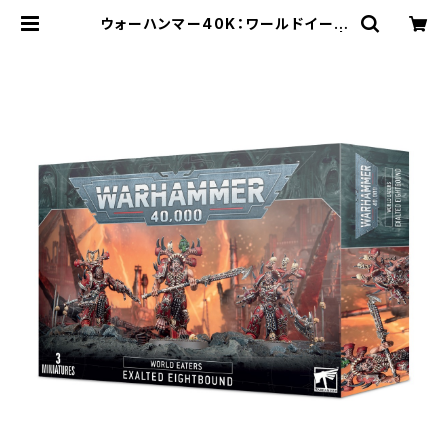
ウォーハンマー40K：ワールドイータ
ー:エグザルテッド・エイトバウンド |
Craft Labo（クラフトラボ）ウォーハ
ンマー中心のミニチュアゲームショッ
プ