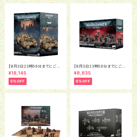
【8月3日23時59分までにご予
【8月3日23時59分までにご予
約で5％OFF】ウォーハンマー4
約で5％OFF】ウォーハンマー4
¥18,145
¥8,835
0K：アストラ・ミリタルム：ベイン
0K：インペリアル・エージェン
ブレイド
ト：エグザクション・スカッド
5%OFF
5%OFF