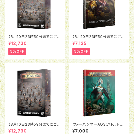
【8月10日23時59分までにご予
【8月10日23時59分までにご予
約で5％OFF】ネクロムンダ：コ
約で5％OFF】ネクロムンダ：ア
¥12,730
¥7,125
ーダー アンダーハイヴ・クルー
ウトランドのギャング（英語版）
5%OFF
5%OFF
【8月10日23時59分までにご予
ウォーハンマーAOS:バトルトー
約で5％OFF】ネクロムンダ：デ
ム:オシアーク・ボーンリーパー
¥12,730
¥7,000
ラク アンダーハイヴ・クルー
（日本語版）