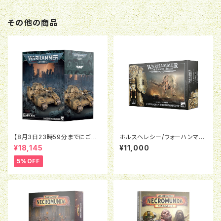
その他の商品
【8月3日23時59分までにご予
ホルスヘレシー/ウォーハンマー
約で5％OFF】ウォーハンマー4
40K:レギオ・カストーデス：カス
¥18,145
¥11,000
0K：アストラ・ミリタルム：ベイン
トーディアン・ドレッドノート
ブレイド
5%OFF