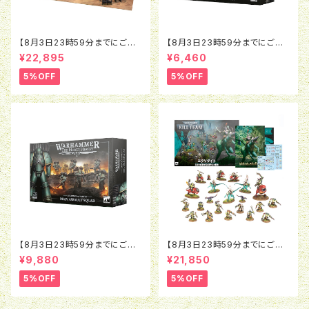
【8月3日23時59分までにご予
【8月3日23時59分までにご予
約で5％OFF】ウォーハンマー4
約で5％OFF】ホルスヘレシー：
¥22,895
¥6,460
0K：コンバットパトロール：バト
レギオネス・アスタルテス：コン
ルゾーン
ビウェポン＆ショットガン アップ
5%OFF
5%OFF
グレード
【8月3日23時59分までにご予
【8月3日23時59分までにご予
約で5％OFF】ホルスヘレシー：
約で5％OFF】ウォーハンマー4
¥9,880
¥21,850
レギオネス・アスタルテス：MkIV
0K：キルチーム：エクソダイト
アサルト・スカッド
（日本語版）
5%OFF
5%OFF