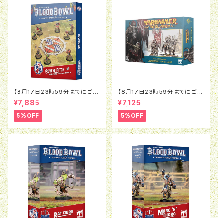
【8月17日23時59分までにご予
【8月17日23時59分までにご予
約で5％OFF】ブラッドボウル：セ
約で5％OFF】オールドワール
¥7,885
¥7,125
ヴンズピッチ（2026）
ド：ウォリアー・オヴ・ケイオス：チ
ャンピオン・オヴ・ケイオス
5%OFF
5%OFF