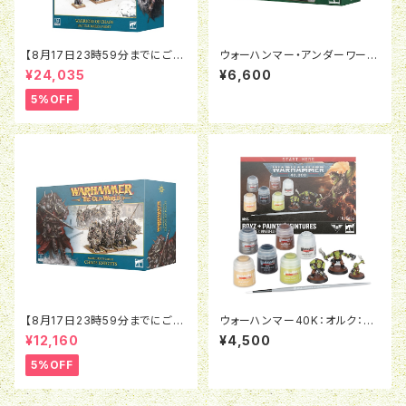
【8月17日23時59分までにご予
ウォーハンマー・アンダーワール
約で5％OFF】オールドワール
ド：スリエールの軽風隊
¥24,035
¥6,600
ド：ウォリアー・オヴ・ケイオス：バ
トルマーチアーミー
5%OFF
【8月17日23時59分までにご予
ウォーハンマー40K：オルク：ボ
約で5％OFF】オールドワール
ゥイ＆ペイント
¥12,160
¥4,500
ド：ウォリアー・オヴ・ケイオス：ケ
イオスナイト
5%OFF