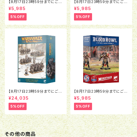
【8月17日23時59分までにご予
【8月17日23時59分までにご予
約で5％OFF】ブラッドボウル：ラ
約で5％OFF】ブラッドボウル：モ
¥5,985
¥5,985
ットオウガ
ルグ＝ンソルグ
5%OFF
5%OFF
【8月17日23時59分までにご予
【8月17日23時59分までにご予
約で5％OFF】オールドワール
約で5％OFF】ブラッドボウル：ミ
¥24,035
¥5,985
ド：ウォリアー・オヴ・ケイオス：バ
ノタウロス
トルマーチアーミー
5%OFF
5%OFF
その他の商品