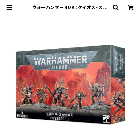
ウォーハンマー40K：ケイオス・スペ
ースマリーン:ポゼッスド | Craft La
bo（クラフトラボ）ウォーハンマー中
心のミニチュアゲームショップ