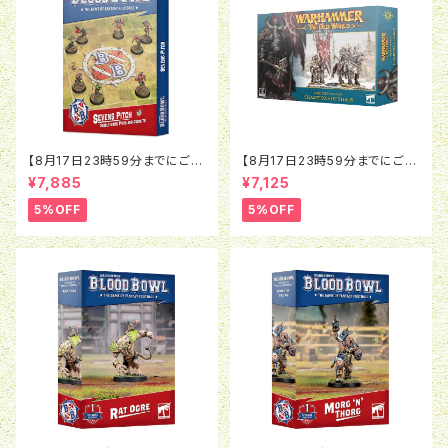
【8月17日23時59分までにご予
【8月17日23時59分までにご予
約で5％OFF】ブラッドボウル：セ
約で5％OFF】オールドワール
¥7,885
¥7,125
ヴンズピッチ（2026）
ド：ウォリアー・オヴ・ケイオス：チ
ャンピオン・オヴ・ケイオス
5%OFF
5%OFF