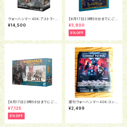
ウォーハンマー40K:アストラ・ミ
【8月17日23時59分までにご予
リタルム：政治将校グレイヴス
約で5％OFF】オールドワール
¥14,500
¥3,800
ド：アーケイン・ジャーナル：マー
チ・オヴ・ケイオス
5%OFF
【8月17日23時59分までにご予
週刊ウォーハンマー40K:コンバ
約で5％OFF】オールドワール
ットパトロール07号
¥7,125
¥2,499
ド：ウォリアー・オヴ・ケイオス：チ
ャンピオン・オヴ・ケイオス
5%OFF