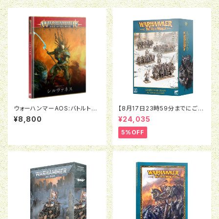
ウォーハンマーAOS:バトルトー
【8月17日23時59分までにご予
ム：シルヴァネス（日本語版）
約で5％OFF】オールドワール
¥8,800
¥24,035
ド：ウォリアー・オヴ・ケイオス：バ
トルマーチアーミー
5%OFF