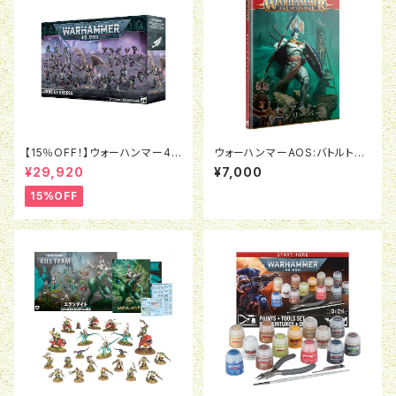
【15％OFF！】ウォーハンマー40
ウォーハンマーAOS:バトルトー
K:エンペラーズ・チルドレン・バ
ム:オシアーク・ボーンリーパー
¥29,920
¥7,000
トルフォース：悦楽の支配者たち
（日本語版）
15%OFF