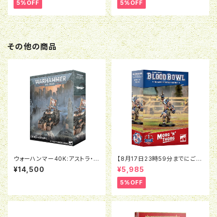
トルマーチアーミー
5%OFF
5%OFF
その他の商品
ウォーハンマー40K:アストラ・ミ
【8月17日23時59分までにご予
リタルム：政治将校グレイヴス
約で5％OFF】ブラッドボウル：モ
¥14,500
¥5,985
ルグ＝ンソルグ
5%OFF