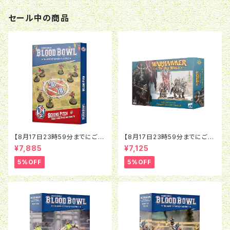
セール中の商品
【8月17日23時59分までにご予
【8月17日23時59分までにご予
約で5％OFF】ブラッドボウル：セ
約で5％OFF】オールドワール
¥7,885
¥7,125
ヴンズピッチ（2026）
ド：ウォリアー・オヴ・ケイオス：チ
ャンピオン・オヴ・ケイオス
5%OFF
5%OFF