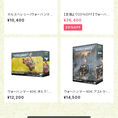
ホルスヘレシー/ウォーハンマー
【定価より20％OFF】ウォーハン
40K:レギオ・カストーデス：セン
マーAOS:バトルフォース：オシア
¥10,400
¥26,400
チネル・ガード・ソダリティ
ーク・ボーンリーパー：ナル・ミリ
アッドの密集陣
20%OFF
ウォーハンマー40K:オルク：ヴ
ウォーハンマー40K:アストラ・ミ
ァズダッカ・ガズメク
リタルム：政治将校グレイヴス
¥12,200
¥14,500