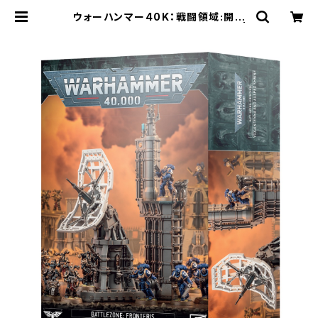
ウォーハンマー40K：戦闘領域:開拓
区画 - ヴォクスアンテナ&探兆聖壇 |
Craft Labo（クラフトラボ）ウォーハ
ンマー中心のミニチュアゲームショッ
プ