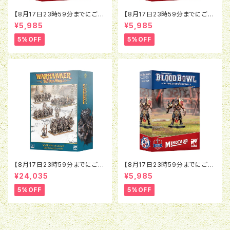
【8月17日23時59分までにご予
【8月17日23時59分までにご予
約で5％OFF】ブラッドボウル：ラ
約で5％OFF】ブラッドボウル：モ
¥5,985
¥5,985
ットオウガ
ルグ＝ンソルグ
5%OFF
5%OFF
【8月17日23時59分までにご予
【8月17日23時59分までにご予
約で5％OFF】オールドワール
約で5％OFF】ブラッドボウル：ミ
¥24,035
¥5,985
ド：ウォリアー・オヴ・ケイオス：バ
ノタウロス
トルマーチアーミー
5%OFF
5%OFF