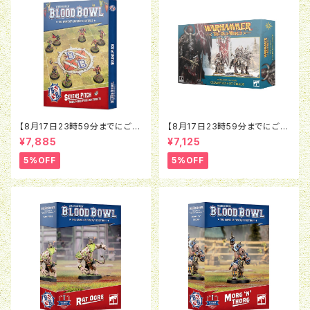
【8月17日23時59分までにご予
【8月17日23時59分までにご予
約で5％OFF】ブラッドボウル：セ
約で5％OFF】オールドワール
¥7,885
¥7,125
ヴンズピッチ（2026）
ド：ウォリアー・オヴ・ケイオス：チ
ャンピオン・オヴ・ケイオス
5%OFF
5%OFF