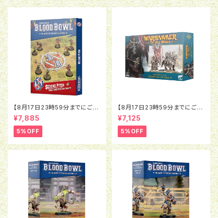
【8月17日23時59分までにご予
【8月17日23時59分までにご予
約で5％OFF】ブラッドボウル：セ
約で5％OFF】オールドワール
¥7,885
¥7,125
ヴンズピッチ（2026）
ド：ウォリアー・オヴ・ケイオス：チ
ャンピオン・オヴ・ケイオス
5%OFF
5%OFF