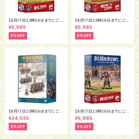
【8月17日23時59分までにご予
【8月17日23時59分までにご予
約で5％OFF】ブラッドボウル：ラ
約で5％OFF】ブラッドボウル：モ
¥5,985
¥5,985
ットオウガ
ルグ＝ンソルグ
5%OFF
5%OFF
【8月17日23時59分までにご予
【8月17日23時59分までにご予
約で5％OFF】オールドワール
約で5％OFF】ブラッドボウル：ミ
¥24,035
¥5,985
ド：ウォリアー・オヴ・ケイオス：バ
ノタウロス
トルマーチアーミー
5%OFF
5%OFF