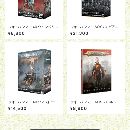
ウォーハンマー40K:インペリア
ウォーハンマーAOS：スピアヘッ
ル・エージェント：異端審問官ク
ド：エピキュリアン・レヴェラー
¥8,800
¥21,300
ロイル
ウォーハンマー40K:アストラ・ミ
ウォーハンマーAOS:バトルトー
リタルム：政治将校グレイヴス
ム：シティ・オヴ・シグマー（日本
¥14,500
¥8,800
語版）