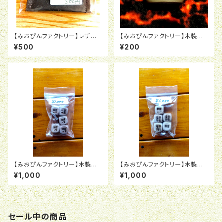
【みおぴんファクトリー】レザー
【みおぴんファクトリー】木製ダ
製ケース小（ブランドロゴ付）
イスマーカー（スペセ・FNP表示
¥500
¥200
用）
【みおぴんファクトリー】木製ダ
【みおぴんファクトリー】木製ダ
イスマーカー5個セット（バフ・デ
イスマーカー5個セット（行動表
¥1,000
¥1,000
バフ表示用）
示用）
セール中の商品