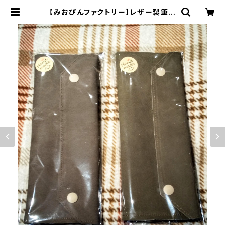
【みおぴんファクトリー】レザー製筆入
れ（大） | Craft Labo（クラフトラ
ボ）ウォーハンマー中心のミニチュア
ゲームショップ