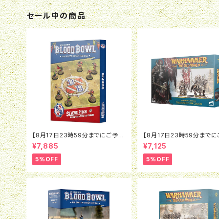
セール中の商品
【8月17日23時59分までにご予約
【8月17日23時59分まで
で5％OFF】ブラッドボウル：セヴン
で5％OFF】オールドワール
¥7,885
¥7,125
ズピッチ（2026）
リアー・オヴ・ケイオス：チャ
ン・オヴ・ケイオス
5%OFF
5%OFF