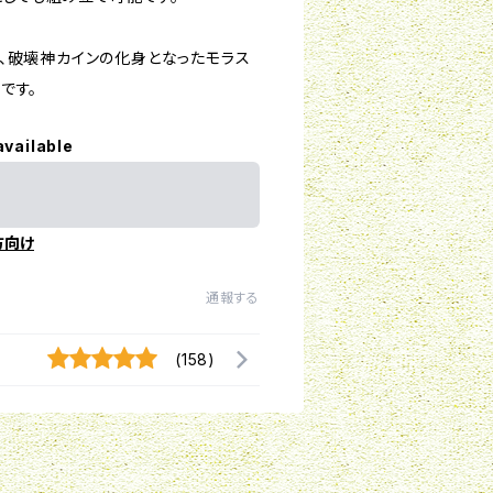
、破壊神カインの化身となったモラス
です。
available
方向け
通報する
(158)