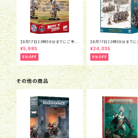
【8月17日23時59分までにご予約
【8月17日23時59分まで
で5％OFF】ブラッドボウル：モルグ
で5％OFF】オールドワール
¥5,985
¥24,035
＝ンソルグ
リアー・オヴ・ケイオス：バト
チアーミー
5%OFF
5%OFF
その他の商品