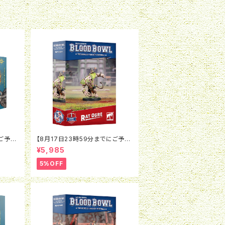
にご予約
【8月17日23時59分までにご予約
ド：ウォ
で5％OFF】ブラッドボウル：ラット
¥5,985
ンピオ
オウガ
5%OFF