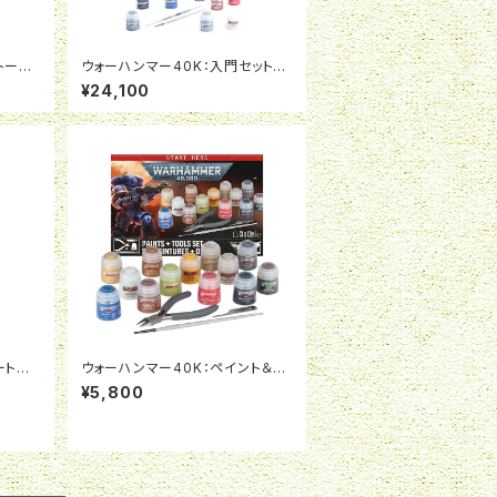
トーム:
ウォーハンマー40K：入門セット：
（日本
スペースマリーン（日本語版）
¥24,100
ートゥ
ウォーハンマー40K：ペイント＆ツ
ールセット
¥5,800