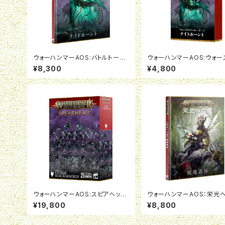
ウォーハンマーAOS:バトルトーム:
ウォーハンマーAOS:ウォー
ナイトホーント(日本語版)
ールカード:ナイトホーント(
¥8,300
¥4,800
版)
ウォーハンマーAOS:スピアヘッド:
ウォーハンマーAOS：栄光
ナイトホーント:呪われし咎者の群
腐地叢林（日本語版）
¥19,800
¥8,800
れ