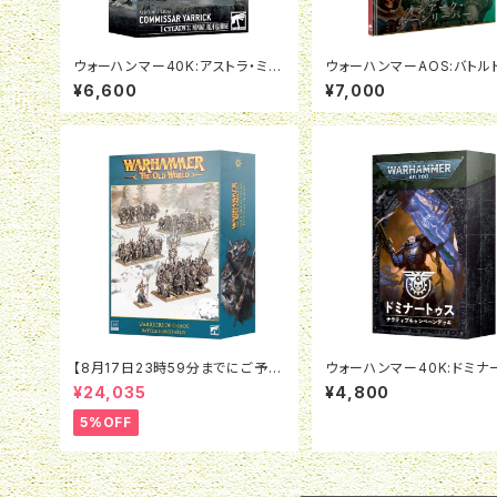
ウォーハンマー40K:アストラ・ミリ
ウォーハンマーAOS:バトル
タルム：政治将校ヤーリック
オシアーク・ボーンリーパー
¥6,600
¥7,000
語版）
【8月17日23時59分までにご予約
ウォーハンマー40K:ドミナ
で5％OFF】オールドワールド：ウォ
ス・アルマゲドン（日本語版）
¥24,035
¥4,800
リアー・オヴ・ケイオス：バトルマー
チアーミー
5%OFF