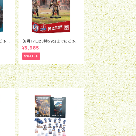
にご予約
【8月17日23時59分までにご予約
ド：ウォ
で5％OFF】ブラッドボウル：ミノタ
¥5,985
ルマー
ウロス
5%OFF