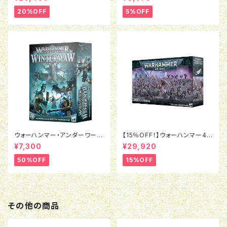
ーク・ボーンリーパー：ナル・ミリ
OS：ジェネラルズ・ハンドブック
アッドの密集陣
（日本語版）
20%OFF
5%OFF
ウォーハンマー・アンダーワール
【15％OFF！】ウォーハンマー40
ド:ウィンターモウ（日本語版）
K:エンペラーズ・チルドレン・バ
¥7,300
¥29,920
トルフォース：悦楽の支配者たち
50%OFF
15%OFF
その他の商品