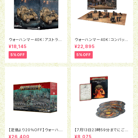
ウォーハンマー40K：アストラ・
ウォーハンマー40K：コンバット
ミリタルム：ベインブレイド
パトロール：バトルゾーン
¥18,145
¥22,895
5%OFF
5%OFF
【定価より20％OFF】ウォーハン
【7月13日23時59分までにご予
マーAOS:バトルフォース：オシア
約で5％OFF】ウォーハンマーA
¥26,400
¥8,075