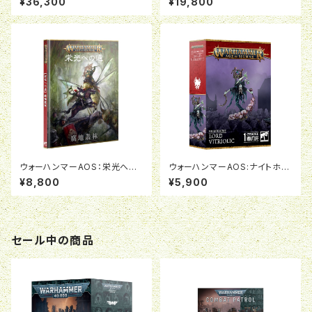
¥36,300
¥19,800
の群れ
ウォーハンマーAOS：栄光への
ウォーハンマーAOS:ナイトホー
道：腐地叢林（日本語版）
ント:ロード・ヴィトリオリック
¥8,800
¥5,900
セール中の商品