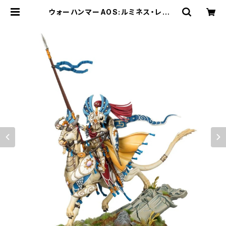
ウォーハンマーAOS:ルミネス・レルム
ロード:Lyrior Uthralle, Warden
of Ymetrica | Craft Labo（クラ
フトラボ）ウォーハンマー中心のミニ
チュアゲームショップ