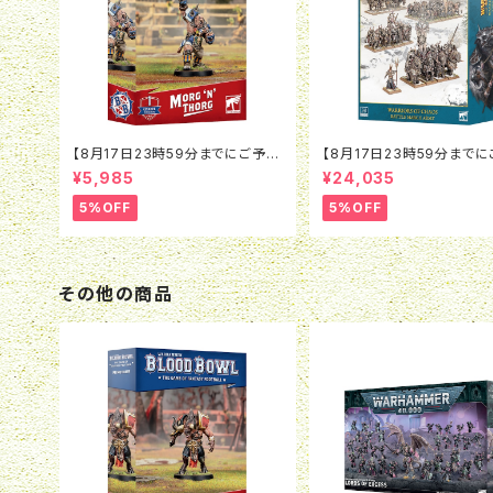
【8月17日23時59分までにご予約
【8月17日23時59分まで
で5％OFF】ブラッドボウル：モルグ
で5％OFF】オールドワール
¥5,985
¥24,035
＝ンソルグ
リアー・オヴ・ケイオス：バト
チアーミー
5%OFF
5%OFF
その他の商品