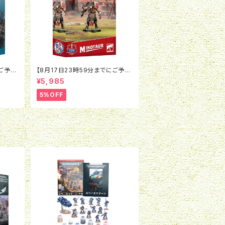
にご予約
【8月17日23時59分までにご予約
ド：ウォ
で5％OFF】ブラッドボウル：ミノタ
¥5,985
ルマー
ウロス
5%OFF