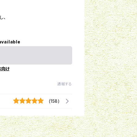
し、
available
方向け
通報する
(158)