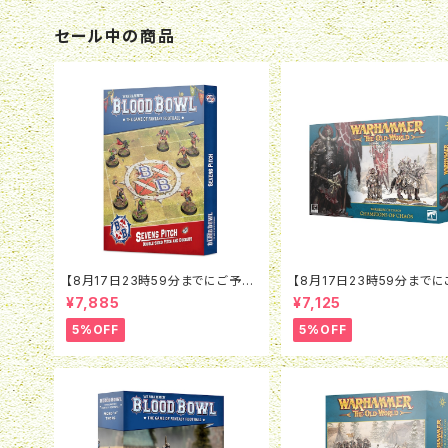
セール中の商品
【8月17日23時59分までにご予約
【8月17日23時59分まで
で5％OFF】ブラッドボウル：セヴン
で5％OFF】オールドワール
¥7,885
¥7,125
ズピッチ（2026）
リアー・オヴ・ケイオス：チャ
ン・オヴ・ケイオス
5%OFF
5%OFF