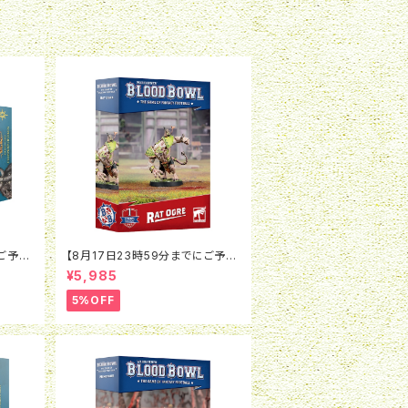
にご予約
【8月17日23時59分までにご予約
ド：ウォ
で5％OFF】ブラッドボウル：ラット
¥5,985
ンピオ
オウガ
5%OFF