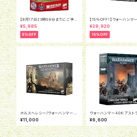
【8月17日23時59分までにご予約
【15％OFF！】ウォーハンマー
で5％OFF】ブラッドボウル：ミノタ
エンペラーズ・チルドレン・
¥5,985
¥29,920
ウロス
ォース：悦楽の支配者たち
5%OFF
15%OFF
ホルスヘレシー/ウォーハンマー4
ウォーハンマー40K:アスト
0K:レギオ・カストーデス：カストー
タルム：政治将校ヤーリック
¥11,000
¥6,600
ディアン・ドレッドノート