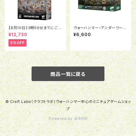
【8月10日23時59分までにご予
ウォーハンマー・アンダーワール
約で5％OFF】ネクロムンダ： エ
ド：スリエールの軽風隊
¥12,730
¥6,600
ッシャー アンダーハイヴ・クルー
5%OFF
商品一覧に戻る
© Craft Labo（クラフトラボ）ウォーハンマー中心のミニチュアゲームショッ
プ
Powered by