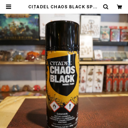
CITADEL CHAOS BLACK SPRA
Y | Craft Labo（クラフトラボ）ウォ
ーハンマー中心のミニチュアゲームシ
ョップ