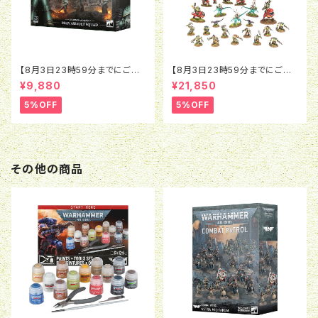
【8月3日23時59分までにご予
【8月3日23時59分までにご予
約で5％OFF】ホルスヘレシー：
約で5％OFF】ウォーハンマー4
¥9,880
¥21,850
レギオネス・アスタルテス：MkIV
0K：キルチーム：エクソダイト
アサルト・スカッド
（日本語版）
5%OFF
5%OFF
その他の商品