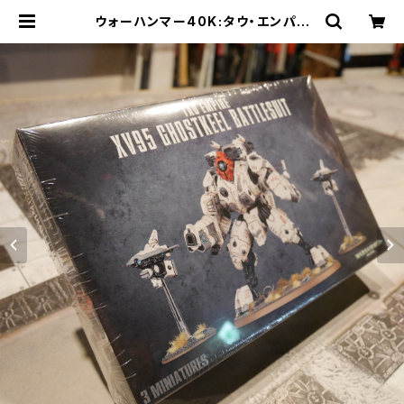
ウォーハンマー40K:タウ・エンパイ
ア:XV95 GHOSTKEEL BATTLES
UIT | Craft Labo（クラフトラボ）ウ
ォーハンマー中心のミニチュアゲーム
ショップ