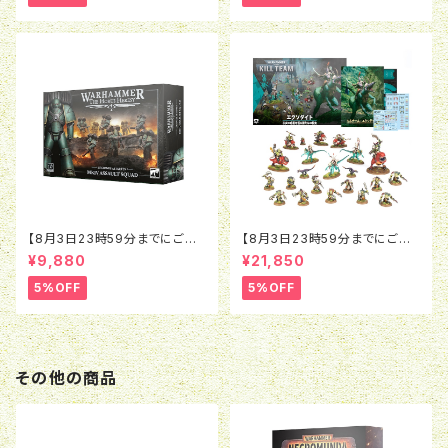
グレード
【8月3日23時59分までにご予
【8月3日23時59分までにご予
約で5％OFF】ホルスヘレシー：
約で5％OFF】ウォーハンマー4
¥9,880
¥21,850
レギオネス・アスタルテス：MkIV
0K：キルチーム：エクソダイト
アサルト・スカッド
（日本語版）
5%OFF
5%OFF
その他の商品