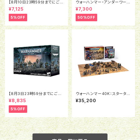
【8月10日23時59分までにご予
ウォーハンマー・アンダーワール
約で5％OFF】ネクロムンダ：ア
ド:ウィンターモウ（日本語版）
¥7,125
¥7,300
ウトランドのギャング（英語版）
5%OFF
50%OFF
【8月3日23時59分までにご予
ウォーハンマー40K：スターター
約で5％OFF】ウォーハンマー4
セット（日本語版）
¥8,835
¥35,200
0K：アストラ・ミリタルム：カサー
キン
5%OFF