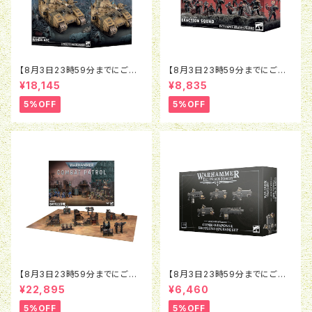
【8月3日23時59分までにご予
【8月3日23時59分までにご予
約で5％OFF】ウォーハンマー4
約で5％OFF】ウォーハンマー4
¥18,145
¥8,835
0K：アストラ・ミリタルム：ベイン
0K：インペリアル・エージェン
ブレイド
ト：エグザクション・スカッド
5%OFF
5%OFF
【8月3日23時59分までにご予
【8月3日23時59分までにご予
約で5％OFF】ウォーハンマー4
約で5％OFF】ホルスヘレシー：
¥22,895
¥6,460
0K：コンバットパトロール：バト
レギオネス・アスタルテス：コン
ルゾーン
ビウェポン＆ショットガン アップ
5%OFF
5%OFF