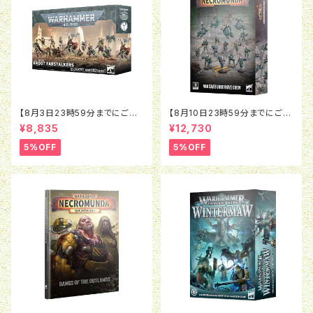
【8月3日23時59分までにご予
【8月10日23時59分までにご予
約で5％OFF】ウォーハンマー4
約で5％OFF】ネクロムンダ：ネ
¥8,835
¥12,730
0K：タウ・エンパイア：クルート・
クロムンダ：ヴァン・サール アン
ファーストーカー
ダーハイヴ・クルー
5%OFF
5%OFF