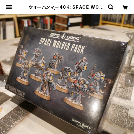
ウォーハンマー40K：SPACE WOLV
ES PACK | Craft Labo（クラフト
ラボ）ウォーハンマー中心のミニチュ
アゲームショップ