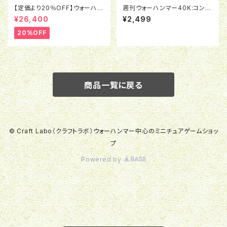
【定価より20％OFF】ウォーハン
週刊ウォーハンマー40K:コンバ
マーAOS:バトルフォース：オシア
ットパトロール07号
¥26,400
¥2,499
ーク・ボーンリーパー：ナル・ミリ
アッドの密集陣
20%OFF
商品一覧に戻る
© Craft Labo（クラフトラボ）ウォーハンマー中心のミニチュアゲームショッ
プ
Powered by