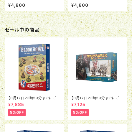
パトロール・コンパニオン（日本
アプルーブド ミッションデッキ2
¥4,800
¥4,800
語版）
026-27（日本語版）
セール中の商品
【8月17日23時59分までにご予
【8月17日23時59分までにご予
約で5％OFF】ブラッドボウル：セ
約で5％OFF】オールドワール
¥7,885
¥7,125
ヴンズピッチ（2026）
ド：ウォリアー・オヴ・ケイオス：チ
ャンピオン・オヴ・ケイオス
5%OFF
5%OFF