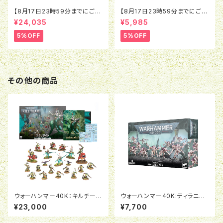
【8月17日23時59分までにご予
【8月17日23時59分までにご予
約で5％OFF】オールドワール
約で5％OFF】ブラッドボウル：ミ
¥24,035
¥5,985
ド：ウォリアー・オヴ・ケイオス：バ
ノタウロス
トルマーチアーミー
5%OFF
5%OFF
その他の商品
ウォーハンマー40K：キルチー
ウォーハンマー40K:ティラニッ
ム：エクソダイト（日本語版）
ド:ジーンスティーラー
¥23,000
¥7,700