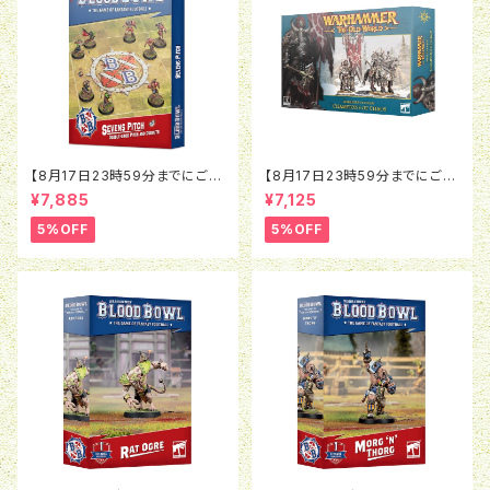
【8月17日23時59分までにご予
【8月17日23時59分までにご予
約で5％OFF】ブラッドボウル：セ
約で5％OFF】オールドワール
¥7,885
¥7,125
ヴンズピッチ（2026）
ド：ウォリアー・オヴ・ケイオス：チ
ャンピオン・オヴ・ケイオス
5%OFF
5%OFF