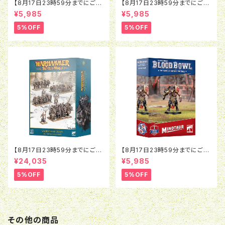
【8月17日23時59分までにご予
【8月17日23時59分までにご予
約で5％OFF】ブラッドボウル：ラ
約で5％OFF】ブラッドボウル：モ
¥5,985
¥5,985
ットオウガ
ルグ＝ンソルグ
5%OFF
5%OFF
【8月17日23時59分までにご予
【8月17日23時59分までにご予
約で5％OFF】オールドワール
約で5％OFF】ブラッドボウル：ミ
¥24,035
¥5,985
ド：ウォリアー・オヴ・ケイオス：バ
ノタウロス
トルマーチアーミー
5%OFF
5%OFF
その他の商品