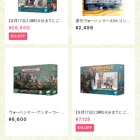
【8月17日23時59分までにご予
週刊ウォーハンマー40K:コンバ
約で5％OFF】オールドワール
ットパトロール07号
¥26,600
¥2,499
ド：ウォリアー・オヴ・ケイオス：
ロード（ケイオスドラゴン騎乗）
5%OFF
ウォーハンマー・アンダーワール
【8月17日23時59分までにご予
ド：スリエールの軽風隊
約で5％OFF】オールドワール
¥6,600
¥7,125
ド：ウォリアー・オヴ・ケイオス：チ
ャンピオン・オヴ・ケイオス
5%OFF