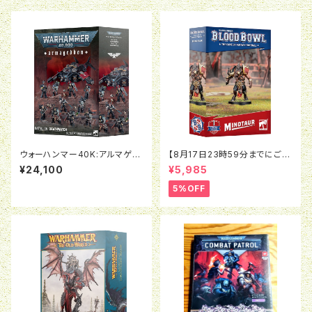
ウォーハンマー40K:アルマゲド
【8月17日23時59分までにご予
ン・バタリオン：デスウォッチ
約で5％OFF】ブラッドボウル：ミ
¥24,100
¥5,985
ノタウロス
5%OFF