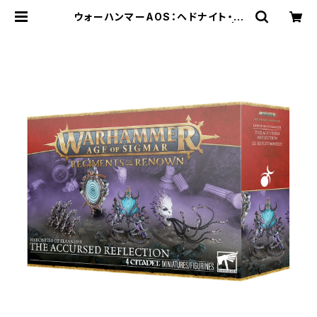
ウォーハンマーAOS：ヘドナイト・オ
ヴ・スラーネッシュ：呪われし鏡像 | C
raft Labo（クラフトラボ）ウォーハン
マー中心のミニチュアゲームショップ