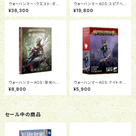
ウォーハンマー・クエスト：ダー
ウォーハンマーAOS:スピアヘッ
クウォーター（日本語版）
ド:ナイトホーント:呪われし咎者
¥36,300
¥19,800
の群れ
ウォーハンマーAOS：栄光への
ウォーハンマーAOS:ナイトホー
道：腐地叢林（日本語版）
ント:ロード・ヴィトリオリック
¥8,800
¥5,900
セール中の商品