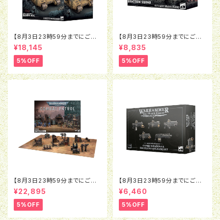
【8月3日23時59分までにご予
【8月3日23時59分までにご予
約で5％OFF】ウォーハンマー4
約で5％OFF】ウォーハンマー4
¥18,145
¥8,835
0K：アストラ・ミリタルム：ベイン
0K：インペリアル・エージェン
ブレイド
ト：エグザクション・スカッド
5%OFF
5%OFF
【8月3日23時59分までにご予
【8月3日23時59分までにご予
約で5％OFF】ウォーハンマー4
約で5％OFF】ホルスヘレシー：
¥22,895
¥6,460
0K：コンバットパトロール：バト
レギオネス・アスタルテス：コン
ルゾーン
ビウェポン＆ショットガン アップ
5%OFF
5%OFF
グレード