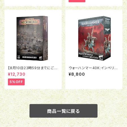
【8月10日23時59分までにご予
ウォーハンマー40K:インペリア
約で5％OFF】ネクロムンダ：オ
ル・エージェント：異端審問官ク
¥12,730
¥8,800
ーロック アンダーハイヴ・クル
ロイル
ー
5%OFF
商品一覧に戻る