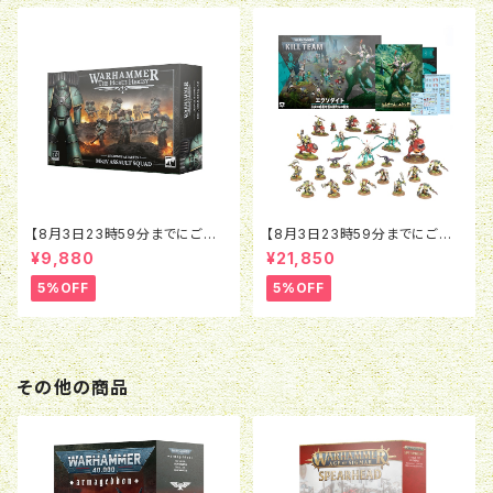
【8月3日23時59分までにご予
【8月3日23時59分までにご予
約で5％OFF】ホルスヘレシー：
約で5％OFF】ウォーハンマー4
¥9,880
¥21,850
レギオネス・アスタルテス：MkIV
0K：キルチーム：エクソダイト
アサルト・スカッド
（日本語版）
5%OFF
5%OFF
その他の商品