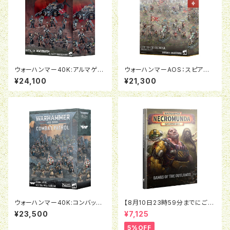
ウォーハンマー40K:アルマゲド
ウォーハンマーAOS：スピアヘッ
ン・バタリオン：デスウォッチ
ド：シティ・オヴ・シグマー ゼネス
¥24,100
¥21,300
トラの狂心団
ウォーハンマー40K:コンバット
【8月10日23時59分までにご予
パトロール:アストラ・ミリタルム
約で5％OFF】ネクロムンダ：ア
¥23,500
¥7,125
ウトランドのギャング（英語版）
5%OFF