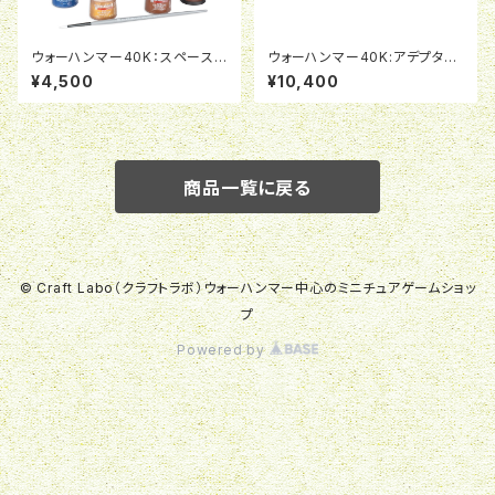
ウォーハンマー40K：スペースマ
ウォーハンマー40K:アデプタ・ソ
リーン：インターセッサー＆ペイ
ロリタス：上級教義修道女イント
¥4,500
¥10,400
ント
ランジア・フレイ
商品一覧に戻る
© Craft Labo（クラフトラボ）ウォーハンマー中心のミニチュアゲームショッ
プ
Powered by