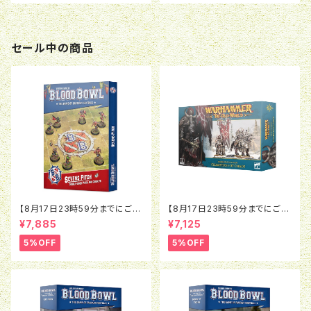
セール中の商品
【8月17日23時59分までにご予
【8月17日23時59分までにご予
約で5％OFF】ブラッドボウル：セ
約で5％OFF】オールドワール
¥7,885
¥7,125
ヴンズピッチ（2026）
ド：ウォリアー・オヴ・ケイオス：チ
ャンピオン・オヴ・ケイオス
5%OFF
5%OFF