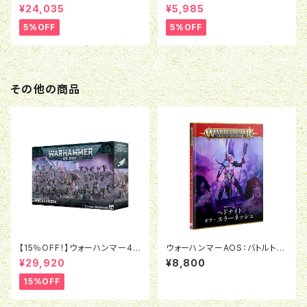
約で5％OFF】オールドワール
約で5％OFF】ブラッドボウル：ミ
¥24,035
¥5,985
ド：ウォリアー・オヴ・ケイオス：バ
ノタウロス
トルマーチアーミー
5%OFF
5%OFF
その他の商品
【15％OFF！】ウォーハンマー40
ウォーハンマーAOS：バトルトー
K:エンペラーズ・チルドレン・バ
ム：ヘドナイト・オヴ・スラーネッ
¥29,920
¥8,800
トルフォース：悦楽の支配者たち
シュ
15%OFF