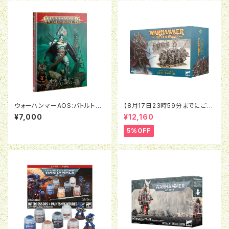
ウォーハンマーAOS:バトルトー
【8月17日23時59分までにご予
ム:オシアーク・ボーンリーパー
約で5％OFF】オールドワール
¥7,000
¥12,160
（日本語版）
ド：ウォリアー・オヴ・ケイオス：ケ
イオスナイト
5%OFF