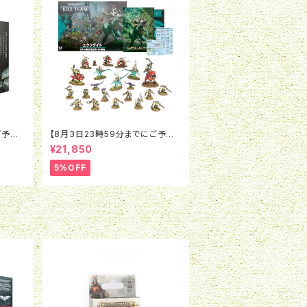
ご予約
【8月3日23時59分までにご予約
：レギ
で5％OFF】ウォーハンマー40K：
¥21,850
 アサル
キルチーム：エクソダイト（日本語
版）
5%OFF