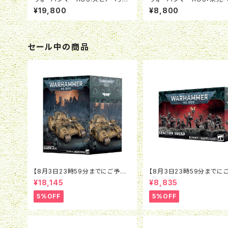
ナイトホーント:呪われし咎者の群
腐地叢林（日本語版）
¥19,800
¥8,800
れ
セール中の商品
【8月3日23時59分までにご予約
【8月3日23時59分までに
で5％OFF】ウォーハンマー40K：
で5％OFF】ウォーハンマー4
¥18,145
¥8,835
アストラ・ミリタルム：ベインブレイ
インペリアル・エージェント
ド
ザクション・スカッド
5%OFF
5%OFF