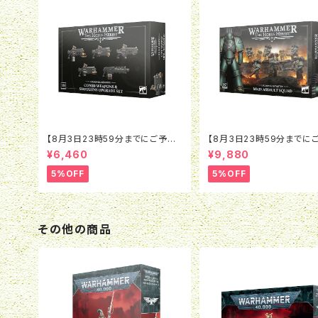
【8月3日23時59分までにご予約
【8月3日23時59分までに
で5％OFF】ホルスヘレシー：レギ
で5％OFF】ホルスヘレシー
¥6,460
¥9,880
オネス・アスタルテス：コンビウェポ
オネス・アスタルテス：MkIV
ン＆ショットガン アップグレード
ト・スカッド
5%OFF
5%OFF
その他の商品