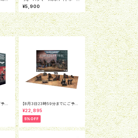
ト:ロード・ヴィトリオリック
¥5,900
ご予約
【8月3日23時59分までにご予約
0K：
で5％OFF】ウォーハンマー40K：
¥22,895
：エグ
コンバットパトロール：バトルゾーン
5%OFF