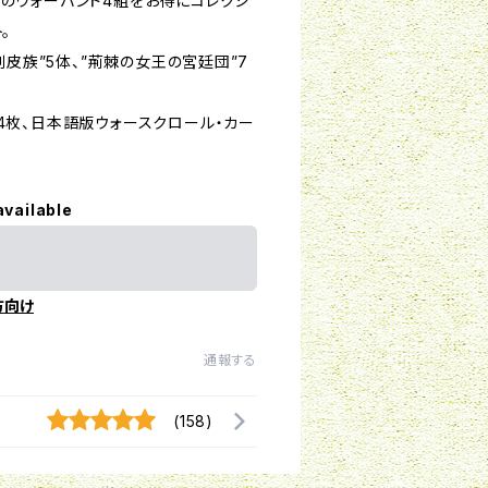
力のウォーバンド4組をお得にコレクシ
。
剥皮族”5体、”荊棘の女王の宮廷団”7
4枚、日本語版ウォースクロール・カー
available
方向け
通報する
(158)