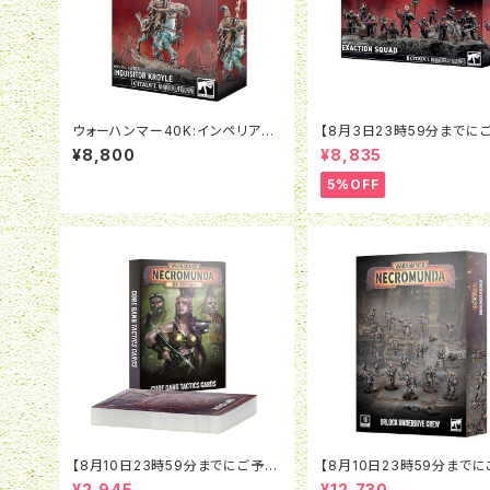
ウォーハンマー40K:インペリア
【8月3日23時59分までに
ル・エージェント：異端審問官クロ
で5％OFF】ウォーハンマー4
¥8,800
¥8,835
イル
インペリアル・エージェント
ザクション・スカッド
5%OFF
【8月10日23時59分までにご予約
【8月10日23時59分まで
で5％OFF】ネクロムンダ：コアギ
で5％OFF】ネクロムンダ：
¥2,945
¥12,730