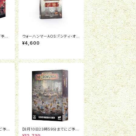
ご予約
ウォーハンマーAOS：『シティ・オ
0K：
ヴ・シグマー』ダイス
¥4,600
：エグ
にご予約
【8月10日23時59分までにご予約
オーロ
で5％OFF】ネクロムンダ： エッシ
¥12,730