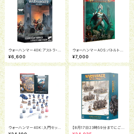
ウォーハンマー40K:アストラ・ミ
ウォーハンマーAOS:バトルトー
リタルム：政治将校ヤーリック
ム:オシアーク・ボーンリーパー
¥6,600
¥7,000
（日本語版）
ウォーハンマー40K：入門セッ
【8月17日23時59分までにご予
ト：スペースマリーン（日本語版）
約で5％OFF】オールドワール