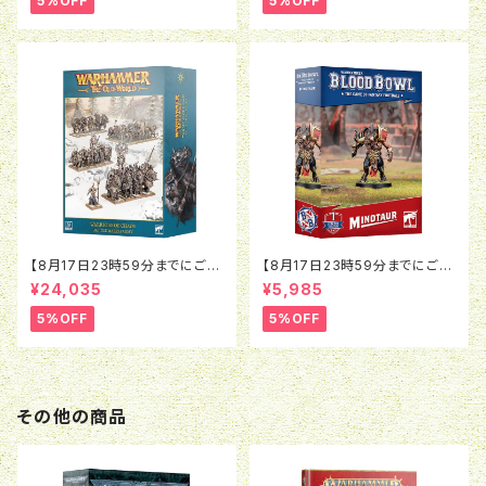
5%OFF
5%OFF
【8月17日23時59分までにご予
【8月17日23時59分までにご予
約で5％OFF】オールドワール
約で5％OFF】ブラッドボウル：ミ
¥24,035
¥5,985
ド：ウォリアー・オヴ・ケイオス：バ
ノタウロス
トルマーチアーミー
5%OFF
5%OFF
その他の商品