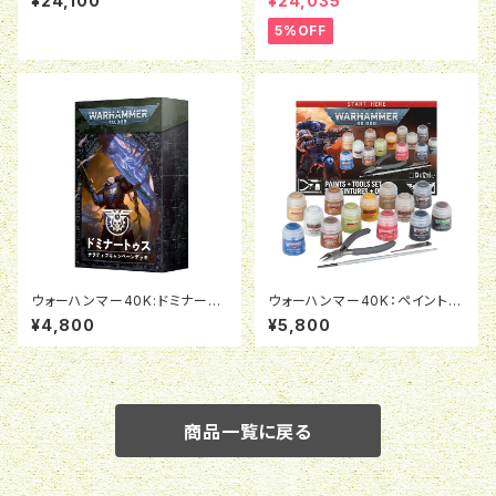
¥24,100
¥24,035
ド：ウォリアー・オヴ・ケイオス：バ
トルマーチアーミー
5%OFF
ウォーハンマー40K:ドミナート
ウォーハンマー40K：ペイント＆
ゥス・アルマゲドン（日本語版）
ツールセット
¥4,800
¥5,800
商品一覧に戻る