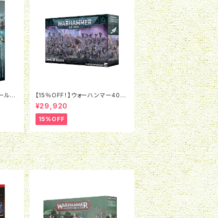
ールド:
【15％OFF！】ウォーハンマー40K:
エンペラーズ・チルドレン・バトルフ
¥29,920
ォース：悦楽の支配者たち
15%OFF