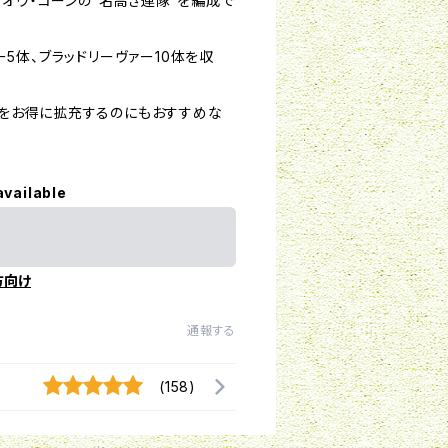
・オヴ・コーンの”名高き連隊”を編成で
5体、ブラッドリーヴァー10体を収
ーをお得に拡充するのにもおすすめな
available
方向け
通報する
(158)