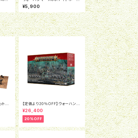
ト:ロード・ヴィトリオリック
¥5,900
ットパ
【定価より20％OFF】ウォーハンマ
ーAOS:バトルフォース：オシアー
¥26,400
ク・ボーンリーパー：ナル・ミリアッ
ドの密集陣
20%OFF