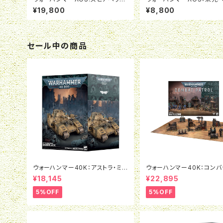
ナイトホーント:呪われし咎者の群
腐地叢林（日本語版）
¥19,800
¥8,800
れ
セール中の商品
ウォーハンマー40K：アストラ・ミリ
ウォーハンマー40K：コンバ
タルム：ベインブレイド
トロール：バトルゾーン
¥18,145
¥22,895
5%OFF
5%OFF