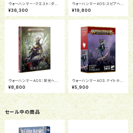
ウォーハンマー・クエスト：ダー
ウォーハンマーAOS:スピアヘッ
クウォーター（日本語版）
ド:ナイトホーント:呪われし咎者
¥36,300
¥19,800
の群れ
ウォーハンマーAOS：栄光への
ウォーハンマーAOS:ナイトホー
道：腐地叢林（日本語版）
ント:ロード・ヴィトリオリック
¥8,800
¥5,900
セール中の商品