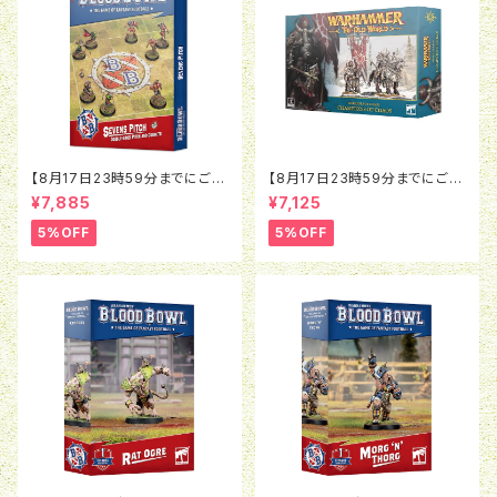
【8月17日23時59分までにご予
【8月17日23時59分までにご予
約で5％OFF】ブラッドボウル：セ
約で5％OFF】オールドワール
¥7,885
¥7,125
ヴンズピッチ（2026）
ド：ウォリアー・オヴ・ケイオス：チ
ャンピオン・オヴ・ケイオス
5%OFF
5%OFF