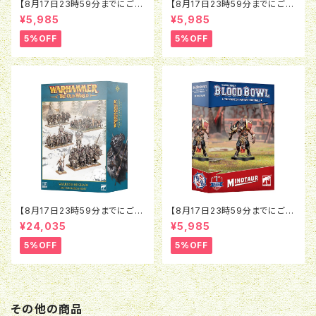
【8月17日23時59分までにご予
【8月17日23時59分までにご予
約で5％OFF】ブラッドボウル：ラ
約で5％OFF】ブラッドボウル：モ
¥5,985
¥5,985
ットオウガ
ルグ＝ンソルグ
5%OFF
5%OFF
【8月17日23時59分までにご予
【8月17日23時59分までにご予
約で5％OFF】オールドワール
約で5％OFF】ブラッドボウル：ミ
¥24,035
¥5,985
ド：ウォリアー・オヴ・ケイオス：バ
ノタウロス
トルマーチアーミー
5%OFF
5%OFF
その他の商品