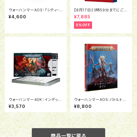
ウォーハンマーAOS：『シティ・オ
【8月17日23時59分までにご予
ヴ・シグマー』ダイス
約で5％OFF】ブラッドボウル：セ
¥4,600
¥7,885
ヴンズピッチ（2026）
5%OFF
ウォーハンマー40K：インデック
ウォーハンマーAOS:バトルトー
スカード:ケイオス・ディーモン
ム：ドーター・オヴ・カイン（日本
¥3,570
¥8,800
（日本語版）
語版）
商品一覧に戻る