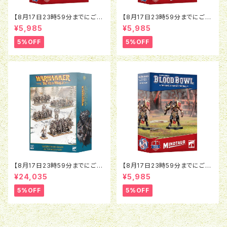
【8月17日23時59分までにご予
【8月17日23時59分までにご予
約で5％OFF】ブラッドボウル：ラ
約で5％OFF】ブラッドボウル：モ
¥5,985
¥5,985
ットオウガ
ルグ＝ンソルグ
5%OFF
5%OFF
【8月17日23時59分までにご予
【8月17日23時59分までにご予
約で5％OFF】オールドワール
約で5％OFF】ブラッドボウル：ミ
¥24,035
¥5,985
ド：ウォリアー・オヴ・ケイオス：バ
ノタウロス
トルマーチアーミー
5%OFF
5%OFF