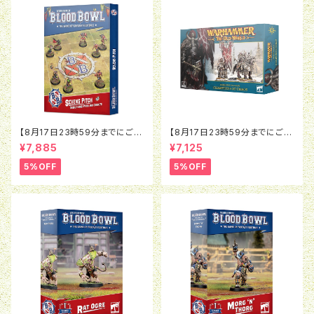
【8月17日23時59分までにご予
【8月17日23時59分までにご予
約で5％OFF】ブラッドボウル：セ
約で5％OFF】オールドワール
¥7,885
¥7,125
ヴンズピッチ（2026）
ド：ウォリアー・オヴ・ケイオス：チ
ャンピオン・オヴ・ケイオス
5%OFF
5%OFF