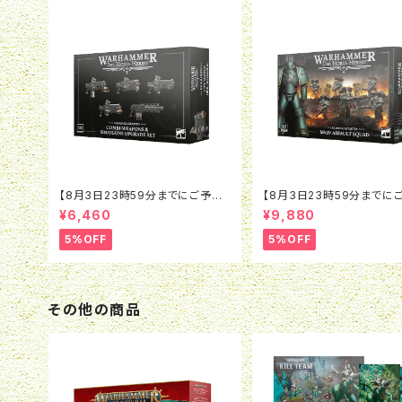
【8月3日23時59分までにご予約
【8月3日23時59分までに
で5％OFF】ホルスヘレシー：レギ
で5％OFF】ホルスヘレシー
¥6,460
¥9,880
オネス・アスタルテス：コンビウェポ
オネス・アスタルテス：MkIV
ン＆ショットガン アップグレード
ト・スカッド
5%OFF
5%OFF
その他の商品