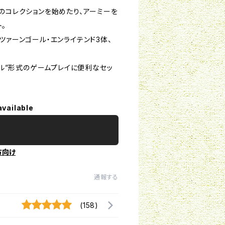
力のコレクションを始めたり、アーミーを
。
、ツァーンゴール・エンライテンド3体、
ル”形式のゲームプレイに便利なセッ
available
方向け
通報する
(158)