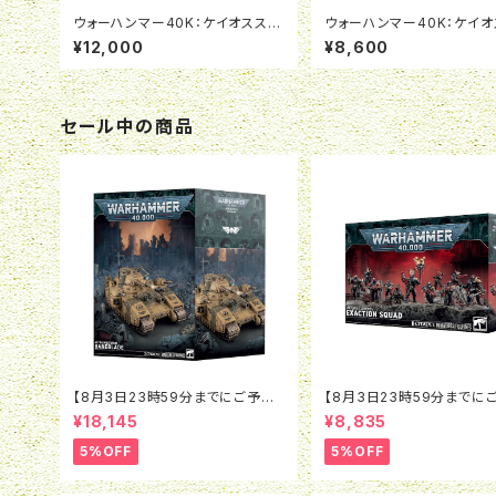
ウォーハンマー40K：ケイオススペ
ウォーハンマー40K：ケイオ
ースマリーン：フォージフィーンド
ペースマリーン：ヘルドレイ
¥12,000
¥8,600
セール中の商品
【8月3日23時59分までにご予約
【8月3日23時59分までに
で5％OFF】ウォーハンマー40K：
で5％OFF】ウォーハンマー4
¥18,145
¥8,835
アストラ・ミリタルム：ベインブレイ
インペリアル・エージェント
ド
ザクション・スカッド
5%OFF
5%OFF