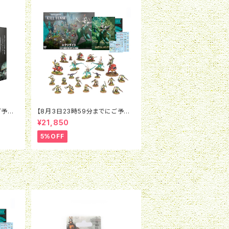
ご予約
【8月3日23時59分までにご予約
：レギ
で5％OFF】ウォーハンマー40K：
¥21,850
 アサル
キルチーム：エクソダイト（日本語
版）
5%OFF