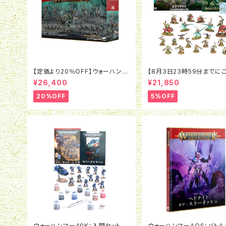
【定価より20％OFF】ウォーハンマ
【8月3日23時59分までに
ーAOS:バトルフォース：オシアー
で5％OFF】ウォーハンマー4
¥26,400
¥21,850
ク・ボーンリーパー：ナル・ミリアッ
キルチーム：エクソダイト（
ドの密集陣
版）
20%OFF
5%OFF
ウォーハンマー40K：入門セット：
ウォーハンマーAOS：バトル