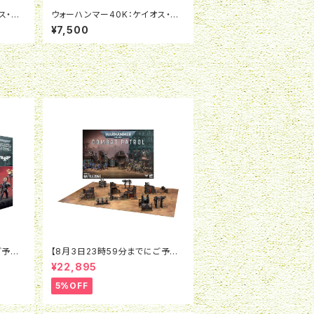
ス・ス
ウォーハンマー40K：ケイオス・ス
ク
ペースマリーン：ケイオス・ライノ
¥7,500
ご予約
【8月3日23時59分までにご予約
0K：
で5％OFF】ウォーハンマー40K：
¥22,895
：エグ
コンバットパトロール：バトルゾーン
5%OFF